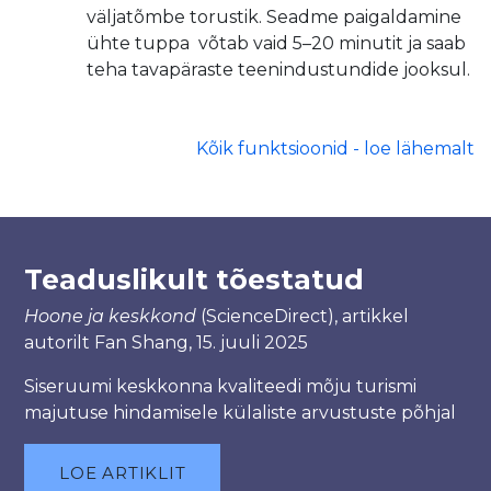
väljatõmbe torustik. Seadme paigaldamine
ühte tuppa võtab vaid 5–20 minutit ja saab
teha tavapäraste teenindustundide jooksul.
Kõik funktsioonid - loe lähemalt
Teaduslikult tõestatud
Hoone ja keskkond
(ScienceDirect), artikkel
autorilt Fan Shang, 15. juuli 2025
Siseruumi keskkonna kvaliteedi mõju turismi
majutuse hindamisele külaliste arvustuste põhjal
LOE ARTIKLIT