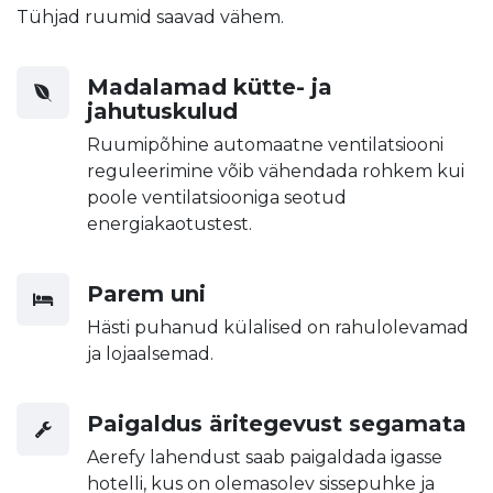
Tühjad ruumid saavad vähem.
Madalamad kütte- ja
jahutuskulud
Ruumipõhine automaatne ventilatsiooni
reguleerimine võib vähendada rohkem kui
poole ventilatsiooniga seotud
energiakaotustest.
Parem uni
Hästi puhanud külalised on rahulolevamad
ja lojaalsemad.
Paigaldus äritegevust segamata
Aerefy lahendust saab paigaldada igasse
hotelli, kus on olemasolev sissepuhke ja