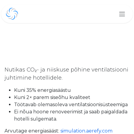
Skip to Content
Ventilatsioonikulude vähenda
ilma renoveerimise või
esialgse investeeringuta
Nutikas CO₂- ja niiskuse põhine ventilatsiooni
juhtimine hotellidele.
Kuni 35% energiasäästu
Kuni 2× parem siseõhu kvaliteet
Töötavab olemasoleva ventilatsioonisüsteemiga
Ei nõua hoone renoveerimist ja saab paigaldada
hotelli sulgemata.
Arvutage energiasääst:
simulation.aerefy.com