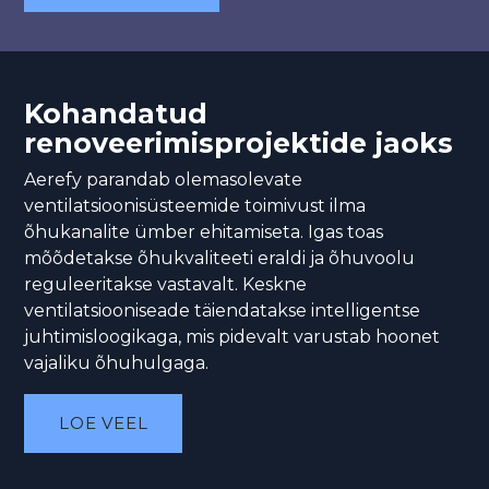
Kohandatud
renoveerimisprojektide jaoks
Aerefy parandab olemasolevate
ventilatsioonisüsteemide toimivust ilma
õhukanalite ümber ehitamiseta. Igas toas
mõõdetakse õhukvaliteeti eraldi ja õhuvoolu
reguleeritakse vastavalt. Keskne
ventilatsiooniseade täiendatakse intelligentse
juhtimisloogikaga, mis pidevalt varustab hoonet
vajaliku õhuhulgaga.
LOE VEEL