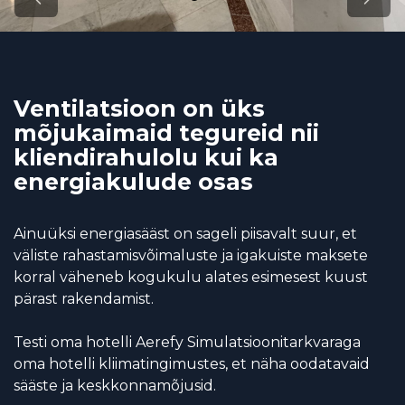
Previous
Next
Ventilatsioon on üks
mõjukaimaid tegureid nii
kliendirahulolu kui ka
energiakulude osas
Ainuüksi energiasääst on sageli piisavalt suur, et
väliste rahastamisvõimaluste ja igakuiste maksete
korral väheneb kogukulu alates esimesest kuust
pärast rakendamist.
Testi oma hotelli Aerefy Simulatsioonitarkvaraga
oma hotelli kliimatingimustes, et näha oodatavaid
sääste ja keskkonnamõjusid.