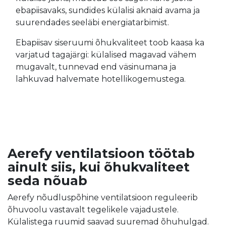
ebapiisavaks, sundides külalisi aknaid avama ja
suurendades seeläbi energiatarbimist.
Ebapiisav siseruumi õhukvaliteet toob kaasa ka
varjatud tagajärgi: külalised magavad vähem
mugavalt, tunnevad end väsinumana ja
lahkuvad halvemate hotellikogemustega.
Aerefy ventilatsioon töötab
ainult siis, kui õhukvaliteet
seda nõuab
Aerefy nõudluspõhine ventilatsioon reguleerib
õhuvoolu vastavalt tegelikele vajadustele.
Külalistega ruumid saavad suuremad õhuhulgad.