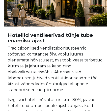
Hotellid ventileerivad tühje tube
enamiku ajast
Traditsioonilised ventilatsioonisüsteemid
töötavad konstantse õhuvoolu juures
olenemata hõivatusest, mis toob kaasa tarbetud
kütmise ja jahutamise kaod ning
ebakvaliteetse siseõhu. Alternatiivsed
lahendused juhivad ventilatsiooniseadme töö
kiirust vähendades õhuhulgad allapoole
standardiseeritud piirnorme.
Isegi kui hotelli hõivatus on kuni 80%, jäävad
hotellitoad umbes poole ajast tühjaks, kuid