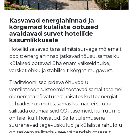
Kasvavad energiahinnad ja
kõrgemad külaliste ootused
avaldavad survet hotellide
kasumlikkusele
Hotellid seisavad täna silmitsi survega mõlemalt
poolt: energiahinnad jätkavad tõusu, samas kui
külalised ootavad üha enam vaikseid tube,
värsket õhku ja stabiilselt kõrget mugavust.
Traditsioonilised pideva õhuvoolu
ventilatsioonisüsteemid töötavad samal tasemel
olenemata hõivatusest, raisates kütteenergiat
tühjades ruumides, samas kui nad ei suuda
säilitada optimaalseid CO₂ tasemeid, kui ruumid
on täielikult hõivatud. Selle tulemusena
suurenevad tegevuskulud ja külaliste rahulolu
on raskem säilitada - see vähendab otseselt