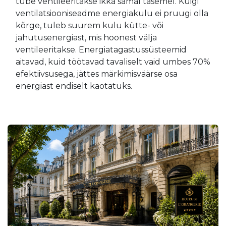
tube ventileeritakse ikka samal tasemel. Kuigi
ventilatsiooniseadme energiakulu ei pruugi olla
kõrge, tuleb suurem kulu kütte- või
jahutusenergiast, mis hoonest välja
ventileeritakse. Energiatagastussüsteemid
aitavad, kuid töötavad tavaliselt vaid umbes 70%
efektiivsusega, jättes märkimisväärse osa
energiast endiselt kaotatuks.