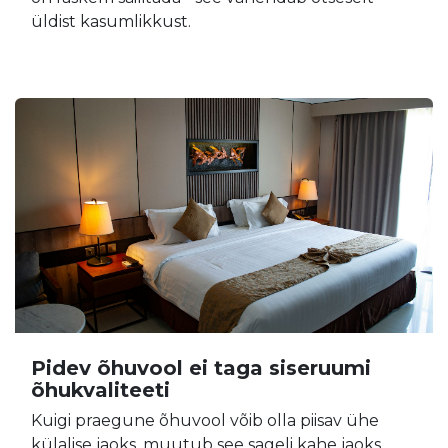
üldist kasumlikkust.
Pidev õhuvool ei taga siseruumi
õhukvaliteeti
Kuigi praegune õhuvool võib olla piisav ühe
külalise jaoks, muutub see sageli kahe jaoks