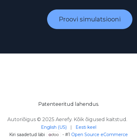
Proovi simulatsiooni
Patenteeritud lahendus.
Autoriõigus © 2025 Aerefy. Kõik õigused kaitstud.
English (US)
|
Eesti keel
Kiri saadetud läbi
- #1
Open Source eCommerce