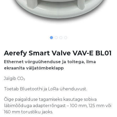
Aerefy Smart Valve VAV-E BL01
Ethernet võrguühenduse ja toitega, ilma
ekraanita väljatõmbeklapp
Jälgib CO₂
Toetab Bluetoothi ja LoRa ühenduvust.
Õige paigalduse tagamiseks kasutage sobiva
läbimõõduga adapterrõngast – 100 mm, 125 mm või
160 mm torustiku jaoks.