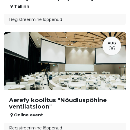
Tallinn
Registreerimine lõppenud
AUG
06
Aerefy koolitus "Nõudluspõhine
ventilatsioon"
Online event
Registreerimine lõppenud